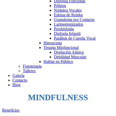
Disfonía Funcional
Pólipos
Nódulos Vocales
Edema de Reinke
Granuloma por Contacto
Laringetomizados
Presbisfonía
Disfonía Infantil
Parálisis de Cuerda Vocal
Hipoacusia
Terapia Miofuncional
Deglución Atípica
Debilidad Muscular
Hablar en Público
Fisioterapia
Talleres
Galería
Contacto
Blog
MINDFULNESS
Beneficios