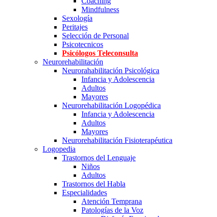
Coaching
Mindfulness
Sexología
Peritajes
Selección de Personal
Psicotecnicos
Psicólogos Teleconsulta
Neurorehabilitación
Neurorahabilitación Psicológica
Infancia y Adolescencia
Adultos
Mayores
Neurorehabilitación Logopédica
Infancia y Adolescencia
Adultos
Mayores
Neurorehabilitación Fisioterapéutica
Logopedia
Trastornos del Lenguaje
Niños
Adultos
Trastornos del Habla
Especialidades
Atención Temprana
Patologías de la Voz