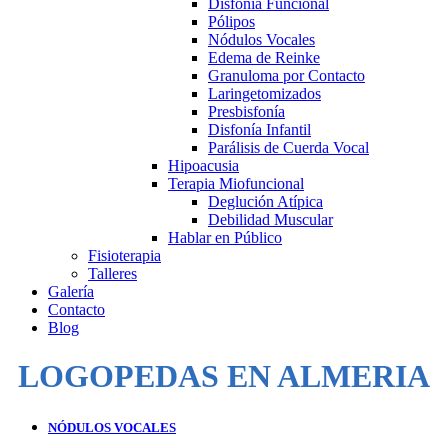
Disfonía Funcional
Pólipos
Nódulos Vocales
Edema de Reinke
Granuloma por Contacto
Laringetomizados
Presbisfonía
Disfonía Infantil
Parálisis de Cuerda Vocal
Hipoacusia
Terapia Miofuncional
Deglución Atípica
Debilidad Muscular
Hablar en Público
Fisioterapia
Talleres
Galería
Contacto
Blog
LOGOPEDAS EN ALMERIA
NÓDULOS VOCALES