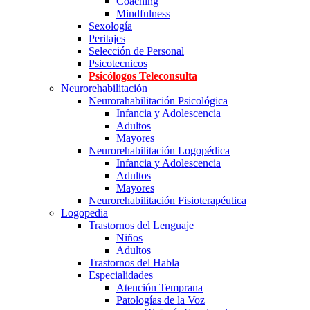
Coaching
Mindfulness
Sexología
Peritajes
Selección de Personal
Psicotecnicos
Psicólogos Teleconsulta
Neurorehabilitación
Neurorahabilitación Psicológica
Infancia y Adolescencia
Adultos
Mayores
Neurorehabilitación Logopédica
Infancia y Adolescencia
Adultos
Mayores
Neurorehabilitación Fisioterapéutica
Logopedia
Trastornos del Lenguaje
Niños
Adultos
Trastornos del Habla
Especialidades
Atención Temprana
Patologías de la Voz