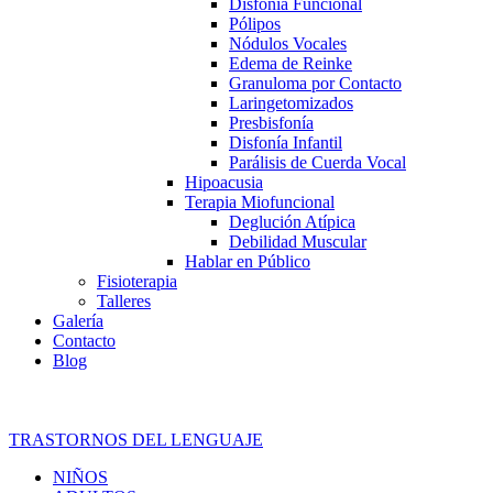
Disfonía Funcional
Pólipos
Nódulos Vocales
Edema de Reinke
Granuloma por Contacto
Laringetomizados
Presbisfonía
Disfonía Infantil
Parálisis de Cuerda Vocal
Hipoacusia
Terapia Miofuncional
Deglución Atípica
Debilidad Muscular
Hablar en Público
Fisioterapia
Talleres
Galería
Contacto
Blog
TRASTORNOS DEL LENGUAJE
NIÑOS