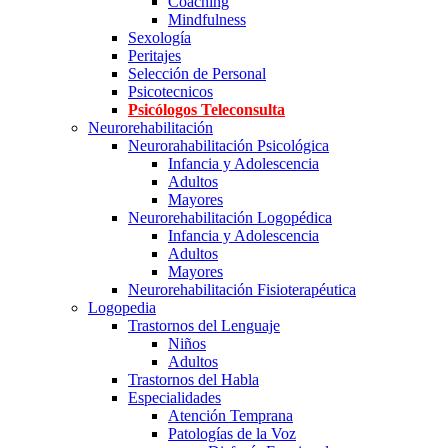
Coaching
Mindfulness
Sexología
Peritajes
Selección de Personal
Psicotecnicos
Psicólogos Teleconsulta
Neurorehabilitación
Neurorahabilitación Psicológica
Infancia y Adolescencia
Adultos
Mayores
Neurorehabilitación Logopédica
Infancia y Adolescencia
Adultos
Mayores
Neurorehabilitación Fisioterapéutica
Logopedia
Trastornos del Lenguaje
Niños
Adultos
Trastornos del Habla
Especialidades
Atención Temprana
Patologías de la Voz