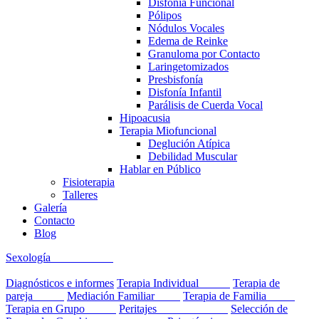
Disfonía Funcional
Pólipos
Nódulos Vocales
Edema de Reinke
Granuloma por Contacto
Laringetomizados
Presbisfonía
Disfonía Infantil
Parálisis de Cuerda Vocal
Hipoacusia
Terapia Miofuncional
Deglución Atípica
Debilidad Muscular
Hablar en Público
Fisioterapia
Talleres
Galería
Contacto
Blog
Sexología
Diagnósticos e informes
Terapia Individual
Terapia de
pareja
Mediación Familiar
Terapia de Familia
Terapia en Grupo
Peritajes
Selección de