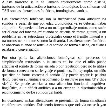
A este trastorno se le ha llamado anteriormente como dislalia,
trastorno de la articulación o trastorno fonológico. Los síntomas del
TSH son las alteraciones fonéticas, fonológicas o ambas.
Las alteraciones fonéticas son la incapacidad para articular los
sonidos, a pesar de que por edad cronológica ya se deberían haber
adquirido. Se pueden deber a un mal aprendizaje motor, como suele
ser el caso del fonema /rr/ cuando se articula de forma gutural, a un
problema en las estructuras orofaciales como el frenillo lingual o a
trastornos neuromotores como la disartria. Las alteraciones fonéticas
se observan cuando se articula el sonido de forma aislada, en sílabas
palabras y conversación.
Por otra parte, las alteraciones fonológicas son procesos de
simplificación retrasados o inusuales en los que el niño puede
articular el sonido de forma aislada o por repetición pero no lo utiliza
de forma correcta en su lenguaje espontaneo. Por ejemplo, un niño
que dice de forma correcta el sonido /l/ y puede repetir la palabra
/león/ pero en su lenguaje espontáneo lo sustituye por una /d/ y dice
/deón/. Se puede asociar a una alteración funcional cognitivo-
lingüística, a un déficit auditivo o a un error en la discriminación o
reconocimiento de los sonidos del habla.
En ocasiones, ambas alteraciones se presentan de forma simultánea
en diferentes sonidos. Existiendo fonemas que todavía no se hayan