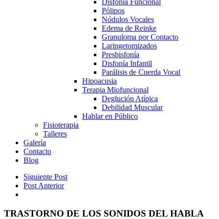
Disfonía Funcional
Pólipos
Nódulos Vocales
Edema de Reinke
Granuloma por Contacto
Laringetomizados
Presbisfonía
Disfonía Infantil
Parálisis de Cuerda Vocal
Hipoacusia
Terapia Miofuncional
Deglución Atípica
Debilidad Muscular
Hablar en Público
Fisioterapia
Talleres
Galería
Contacto
Blog
Siguiente Post
Post Anterior
TRASTORNO DE LOS SONIDOS DEL HABLA