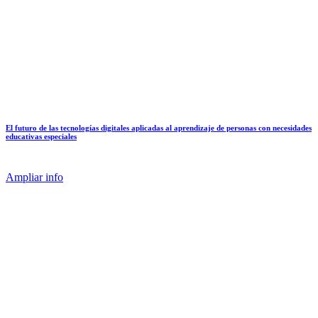
El futuro de las tecnologías digitales aplicadas al aprendizaje de personas con necesidades
educativas especiales
Ampliar info