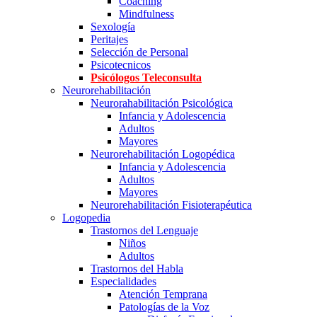
Coaching
Mindfulness
Sexología
Peritajes
Selección de Personal
Psicotecnicos
Psicólogos Teleconsulta
Neurorehabilitación
Neurorahabilitación Psicológica
Infancia y Adolescencia
Adultos
Mayores
Neurorehabilitación Logopédica
Infancia y Adolescencia
Adultos
Mayores
Neurorehabilitación Fisioterapéutica
Logopedia
Trastornos del Lenguaje
Niños
Adultos
Trastornos del Habla
Especialidades
Atención Temprana
Patologías de la Voz