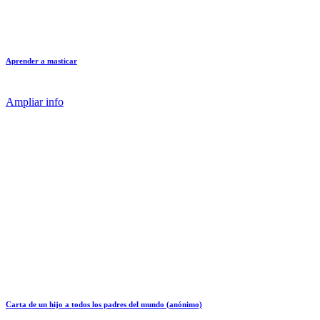
Aprender a masticar
Ampliar info
Carta de un hijo a todos los padres del mundo (anónimo)