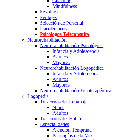
Coaching
Mindfulness
Sexología
Peritajes
Selección de Personal
Psicotecnicos
Psicólogos Teleconsulta
Neurorehabilitación
Neurorahabilitación Psicológica
Infancia y Adolescencia
Adultos
Mayores
Neurorehabilitación Logopédica
Infancia y Adolescencia
Adultos
Mayores
Neurorehabilitación Fisioterapéutica
Logopedia
Trastornos del Lenguaje
Niños
Adultos
Trastornos del Habla
Especialidades
Atención Temprana
Patologías de la Voz