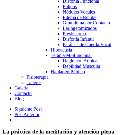
Disfonía Funcional
Pólipos
Nódulos Vocales
Edema de Reinke
Granuloma por Contacto
Laringetomizados
Presbisfonía
Disfonía Infantil
Parálisis de Cuerda Vocal
Hipoacusia
Terapia Miofuncional
Deglución Atípica
Debilidad Muscular
Hablar en Público
Fisioterapia
Talleres
Galería
Contacto
Blog
Siguiente Post
Post Anterior
La práctica de la meditación y atención plena