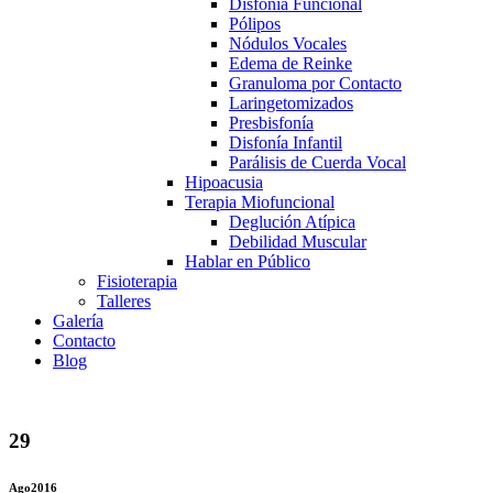
Disfonía Funcional
Pólipos
Nódulos Vocales
Edema de Reinke
Granuloma por Contacto
Laringetomizados
Presbisfonía
Disfonía Infantil
Parálisis de Cuerda Vocal
Hipoacusia
Terapia Miofuncional
Deglución Atípica
Debilidad Muscular
Hablar en Público
Fisioterapia
Talleres
Galería
Contacto
Blog
29
Ago
2016