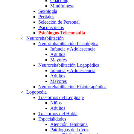
Coaching
Mindfulness
Sexología
Peritajes
Selección de Personal
Psicotecnicos
Psicólogos Teleconsulta
Neurorehabilitación
Neurorahabilitación Psicológica
Infancia y Adolescencia
Adultos
Mayores
Neurorehabilitación Logopédica
Infancia y Adolescencia
Adultos
Mayores
Neurorehabilitación Fisioterapéutica
Logopedia
Trastornos del Lenguaje
Niños
Adultos
Trastornos del Habla
Especialidades
Atención Temprana
Patologías de la Voz