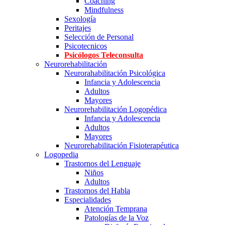
Coaching
Mindfulness
Sexología
Peritajes
Selección de Personal
Psicotecnicos
Psicólogos Teleconsulta
Neurorehabilitación
Neurorahabilitación Psicológica
Infancia y Adolescencia
Adultos
Mayores
Neurorehabilitación Logopédica
Infancia y Adolescencia
Adultos
Mayores
Neurorehabilitación Fisioterapéutica
Logopedia
Trastornos del Lenguaje
Niños
Adultos
Trastornos del Habla
Especialidades
Atención Temprana
Patologías de la Voz